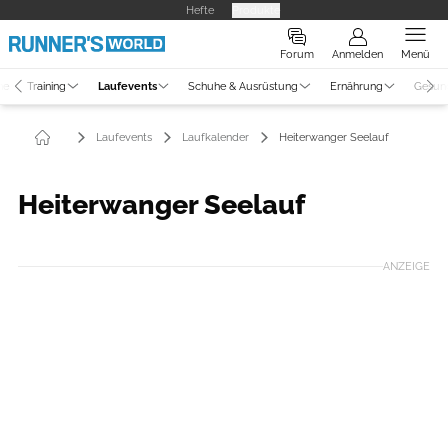
Hefte
Produkte
Forum
Anmelden
Menü
ne
Training
Laufevents
Schuhe & Ausrüstung
Ernährung
Gesun
Laufevents
Laufkalender
Heiterwanger Seelauf
Heiterwanger Seelauf
ANZEIGE