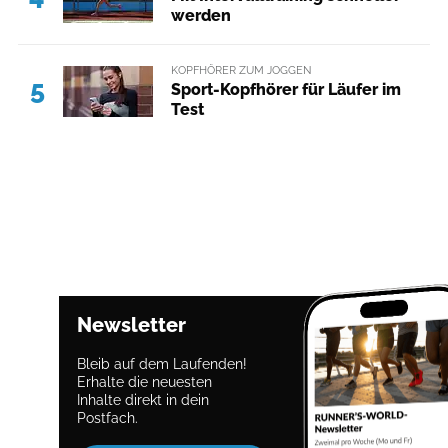
werden
KOPFHÖRER ZUM JOGGEN
5
Sport-Kopfhörer für Läufer im
Test
Newsletter
Bleib auf dem Laufenden!
Erhalte die neuesten
Inhalte direkt in dein
Postfach.