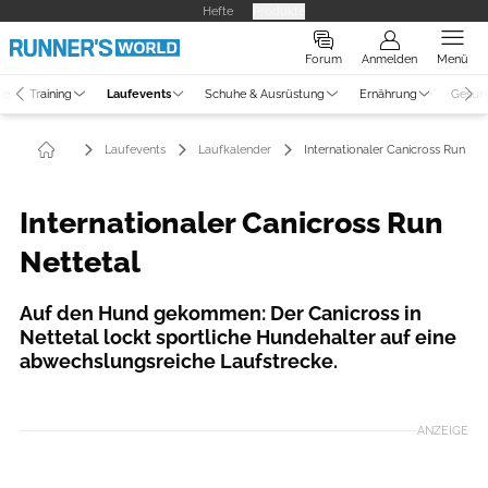
Hefte
Produkte
Forum
Anmelden
Menü
ne
Training
Laufevents
Schuhe & Ausrüstung
Ernährung
Gesun
Laufevents
Laufkalender
Internationaler Canicross Run Net
Internationaler Canicross Run
Nettetal
Auf den Hund gekommen: Der Canicross in
Nettetal lockt sportliche Hundehalter auf eine
abwechslungsreiche Laufstrecke.
ANZEIGE