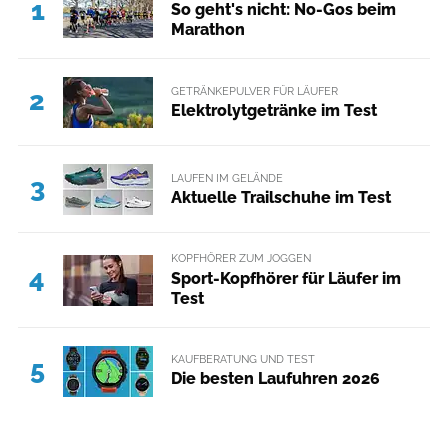
1
So geht's nicht: No-Gos beim
Marathon
GETRÄNKEPULVER FÜR LÄUFER
2
Elektrolytgetränke im Test
LAUFEN IM GELÄNDE
3
Aktuelle Trailschuhe im Test
KOPFHÖRER ZUM JOGGEN
4
Sport-Kopfhörer für Läufer im
Test
KAUFBERATUNG UND TEST
5
Die besten Laufuhren 2026