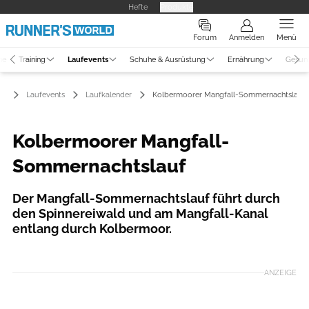
Hefte
Produkte
Forum
Anmelden
Menü
ne
Training
Laufevents
Schuhe & Ausrüstung
Ernährung
Gesun
Laufevents
Laufkalender
Kolbermoorer Mangfall-Sommernachtslauf
Kolbermoorer Mangfall-
Sommernachtslauf
Der Mangfall-Sommernachtslauf führt durch
den Spinnereiwald und am Mangfall-Kanal
entlang durch Kolbermoor.
ANZEIGE