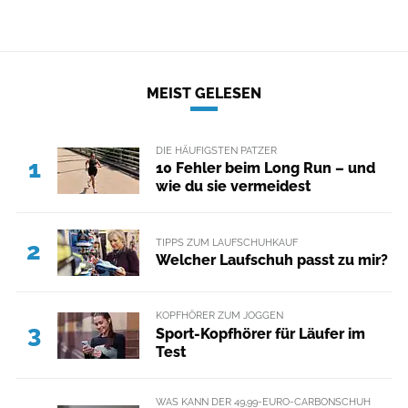
MEIST GELESEN
DIE HÄUFIGSTEN PATZER
1
10 Fehler beim Long Run – und
wie du sie vermeidest
TIPPS ZUM LAUFSCHUHKAUF
2
Welcher Laufschuh passt zu mir?
KOPFHÖRER ZUM JOGGEN
3
Sport-Kopfhörer für Läufer im
Test
WAS KANN DER 49,99-EURO-CARBONSCHUH