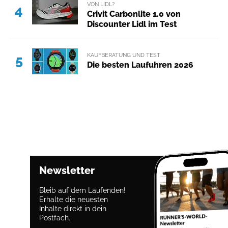
VON LIDL?
4
Crivit Carbonlite 1.0 von
Discounter Lidl im Test
KAUFBERATUNG UND TEST
5
Die besten Laufuhren 2026
Newsletter
Bleib auf dem Laufenden!
Erhalte die neuesten
Inhalte direkt in dein
Postfach.