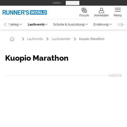
Hefte
Produkte
Forum
Anmelden
Menü
ne
Training
Laufevents
Schuhe & Ausrüstung
Ernährung
Gesun
Laufevents
Laufkalender
Kuopio Marathon
Kuopio Marathon
ANZEIGE