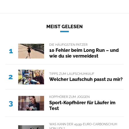
MEIST GELESEN
DIE HÄUFIGSTEN PATZER
1
10 Fehler beim Long Run – und
wie du sie vermeidest
TIPPS ZUM LAUFSCHUHKAUF
2
Welcher Laufschuh passt zu mir?
KOPFHÖRER ZUM JOGGEN
3
Sport-Kopfhörer für Läufer im
Test
WAS KANN DER 49,99-EURO-CARBONSCHUH
VON LIDL?