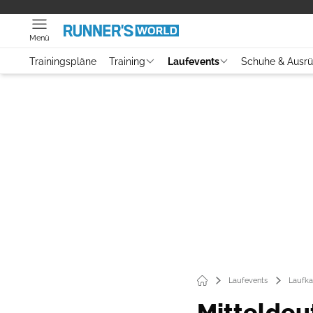
Menü
Trainingspläne
Training
Laufevents
Schuhe & Ausr
Laufevents
Laufka
Mitteldeu