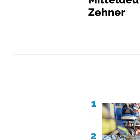
Zehner
1
2