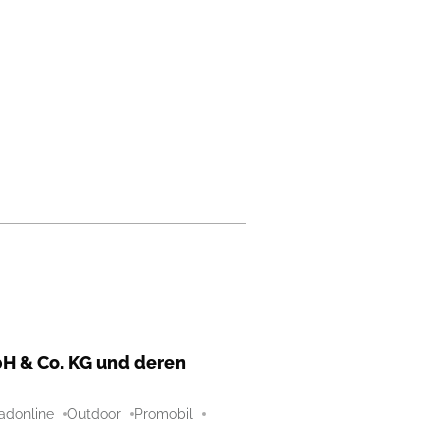
H & Co. KG und deren
adonline
Outdoor
Promobil