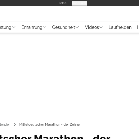
Hefte
Produkte
üstung
Ernährung
Gesundheit
Videos
Laufhelden
lender
Mitteldeutscher Marathon - der Zehner
tscher Marathon - der