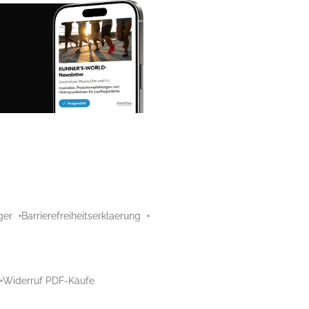
ger
Barrierefreiheitserklaerung
Widerruf PDF-Käufe