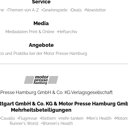
Service
ne
Themen von A-Z
Gewinnspiele
Deals
Newsletter
Media
Mediadaten Print & Online
Heftarchiv
Angebote
bs und Praktika bei der Motor Presse Hamburg
 Presse Hamburg GmbH & Co. KG Verlagsgesellschaft
uttgart GmbH & Co. KG & Motor Presse Hamburg Gmb
Mehrheitsbeteiligungen
Cavallo
Flugrevue
Klettern
mehr-tanken
Men's Health
Motorr
Runner's World
Women's Health