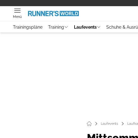
Menü
Trainingspläne
Training
Laufevents
Schuhe & Ausr
Laufevents
Laufka
Mittsomm