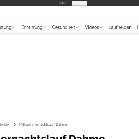
Hefte
Produkte
üstung
Ernährung
Gesundheit
Videos
Laufhelden
lender
Mittsommernachtslauf Dahme
ernachtslauf Dahme