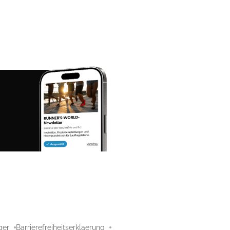
ger
Barrierefreiheitserklaerung