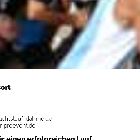
ort
chtslauf-dahme.de
r-proevent.de
ür einen erfolgreichen Lauf