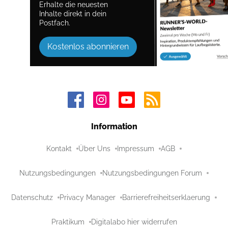
Erhalte die neuesten
Inhalte direkt in dein
Postfach.
Kostenlos abonnieren
Information
Kontakt
Über Uns
Impressum
AGB
Nutzungsbedingungen
Nutzungsbedingungen Forum
Datenschutz
Privacy Manager
Barrierefreiheitserklaerung
Praktikum
Digitalabo hier widerrufen