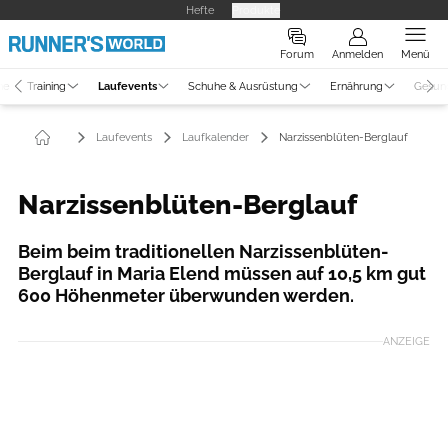
Hefte
Produkte
Forum
Anmelden
Menü
ne
Training
Laufevents
Schuhe & Ausrüstung
Ernährung
Gesun
Laufevents
Laufkalender
Narzissenblüten-Berglauf
Narzissenblüten-Berglauf
Beim beim traditionellen Narzissenblüten-
Berglauf in Maria Elend müssen auf 10,5 km gut
600 Höhenmeter überwunden werden.
ANZEIGE