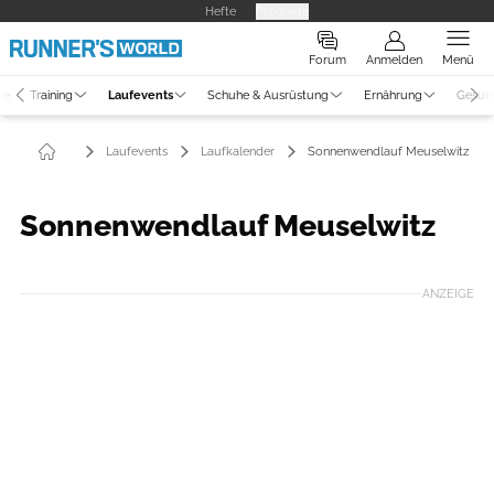
Hefte
Produkte
Forum
Anmelden
Menü
ne
Training
Laufevents
Schuhe & Ausrüstung
Ernährung
Gesun
Laufevents
Laufkalender
Sonnenwendlauf Meuselwitz
Sonnenwendlauf Meuselwitz
ANZEIGE