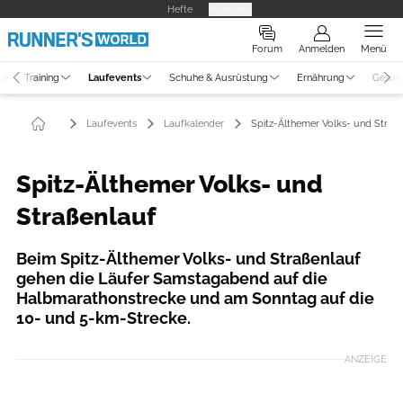
Hefte
Produkte
Forum
Anmelden
Menü
ne
Training
Laufevents
Schuhe & Ausrüstung
Ernährung
Gesun
Laufevents
Laufkalender
Spitz-Älthemer Volks- und Straß
Spitz-Älthemer Volks- und
Straßenlauf
Beim Spitz-Älthemer Volks- und Straßenlauf
gehen die Läufer Samstagabend auf die
Halbmarathonstrecke und am Sonntag auf die
10- und 5-km-Strecke.
ANZEIGE