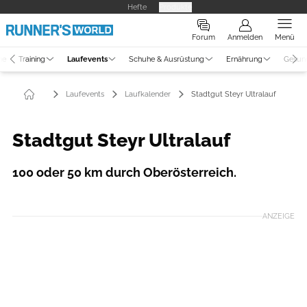
Hefte
Produkte
Forum
Anmelden
Menü
ne
Training
Laufevents
Schuhe & Ausrüstung
Ernährung
Gesun
Laufevents
Laufkalender
Stadtgut Steyr Ultralauf
Stadtgut Steyr Ultralauf
100 oder 50 km durch Oberösterreich.
ANZEIGE