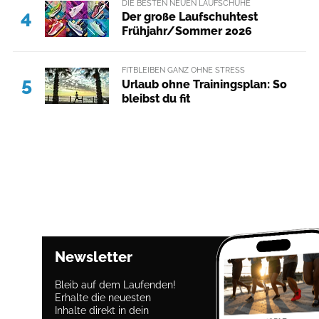
DIE BESTEN NEUEN LAUFSCHUHE
4
Der große Laufschuhtest
Frühjahr/Sommer 2026
FITBLEIBEN GANZ OHNE STRESS
5
Urlaub ohne Trainingsplan: So
bleibst du fit
Newsletter
Bleib auf dem Laufenden!
Erhalte die neuesten
Inhalte direkt in dein