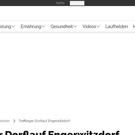
Hefte
Produkte
üstung
Ernährung
Gesundheit
Videos
Laufhelden
lender
Trefflinger Dorflauf Engerwitzdorf
r Dorflauf Engerwitzdorf