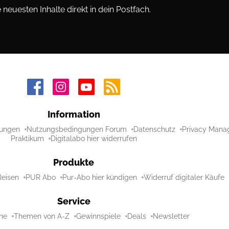
neuesten Inhalte direkt in dein Postfach.
Information
ungen
Nutzungsbedingungen Forum
Datenschutz
Privacy Mana
Praktikum
Digitalabo hier widerrufen
Produkte
Reisen
PUR Abo
Pur-Abo hier kündigen
Widerruf digitaler Käufe
Service
ne
Themen von A-Z
Gewinnspiele
Deals
Newsletter