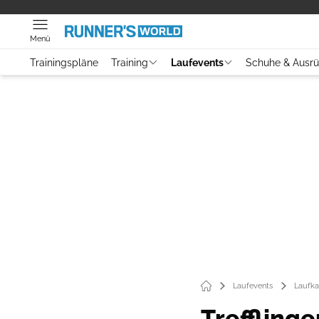
Menü
Trainingspläne
Training
Laufevents
Schuhe & Ausr
Laufevents
Laufka
Trefflinge