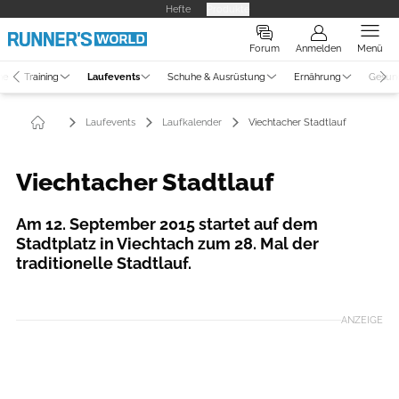
Hefte
Produkte
Forum
Anmelden
Menü
ne
Training
Laufevents
Schuhe & Ausrüstung
Ernährung
Gesun
Laufevents
Laufkalender
Viechtacher Stadtlauf
Viechtacher Stadtlauf
Am 12. September 2015 startet auf dem
Stadtplatz in Viechtach zum 28. Mal der
traditionelle Stadtlauf.
ANZEIGE