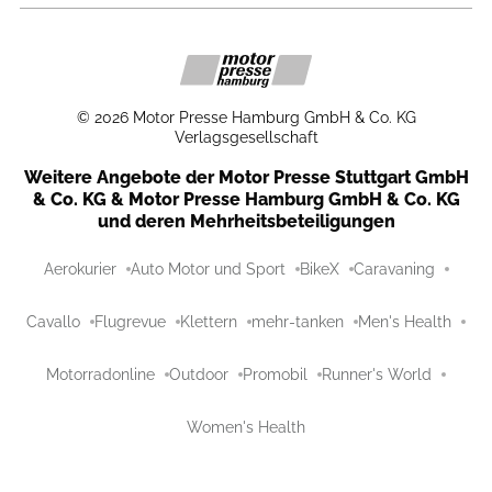
©
2026
Motor Presse Hamburg GmbH & Co. KG
Verlagsgesellschaft
Weitere Angebote der Motor Presse Stuttgart GmbH
& Co. KG & Motor Presse Hamburg GmbH & Co. KG
und deren Mehrheitsbeteiligungen
Aerokurier
Auto Motor und Sport
BikeX
Caravaning
Cavallo
Flugrevue
Klettern
mehr-tanken
Men's Health
Motorradonline
Outdoor
Promobil
Runner's World
Women's Health