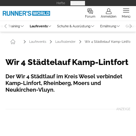
Hefte
Produkte
Forum
Anmelden
Menü
ne
Training
Laufevents
Schuhe & Ausrüstung
Ernährung
Gesun
Laufevents
Laufkalender
Wir 4 Städtelauf Kamp-Lintfort
Wir 4 Städtelauf Kamp-Lintfort
Der Wir 4 Städtlauf im Kreis Wesel verbindet
Kamp-Linfort, Rheinberg, Moers und
Neukirchen-Vluyn.
ANZEIGE