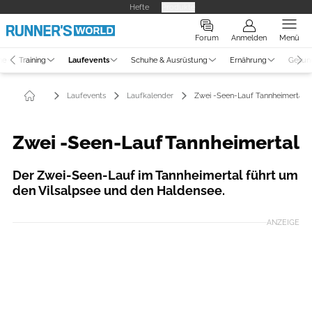
Hefte
Produkte
Forum
Anmelden
Menü
ne
Training
Laufevents
Schuhe & Ausrüstung
Ernährung
Gesun
Laufevents
Laufkalender
Zwei -Seen-Lauf Tannheimertal
Zwei -Seen-Lauf Tannheimertal
Der Zwei-Seen-Lauf im Tannheimertal führt um
den Vilsalpsee und den Haldensee.
ANZEIGE