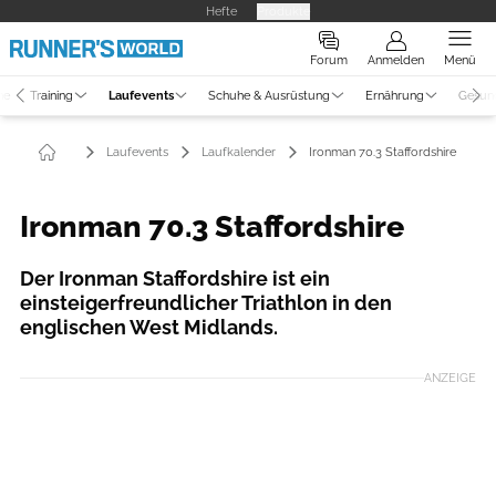
Hefte
Produkte
Forum
Anmelden
Menü
ne
Training
Laufevents
Schuhe & Ausrüstung
Ernährung
Gesun
Laufevents
Laufkalender
Ironman 70.3 Staffordshire
Ironman 70.3 Staffordshire
Der Ironman Staffordshire ist ein
einsteigerfreundlicher Triathlon in den
englischen West Midlands.
ANZEIGE