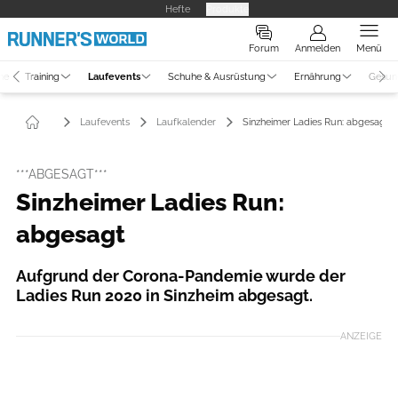
Hefte
Produkte
Forum
Anmelden
Menü
ne
Training
Laufevents
Schuhe & Ausrüstung
Ernährung
Gesun
Laufevents
Laufkalender
Sinzheimer Ladies Run: abgesagt
***ABGESAGT***
Sinzheimer Ladies Run:
abgesagt
Aufgrund der Corona-Pandemie wurde der
Ladies Run 2020 in Sinzheim abgesagt.
ANZEIGE