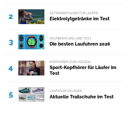
GETRÄNKEPULVER FÜR LÄUFER
2
Elektrolytgetränke im Test
KAUFBERATUNG UND TEST
3
Die besten Laufuhren 2026
KOPFHÖRER ZUM JOGGEN
4
Sport-Kopfhörer für Läufer im
Test
LAUFEN IM GELÄNDE
5
Aktuelle Trailschuhe im Test