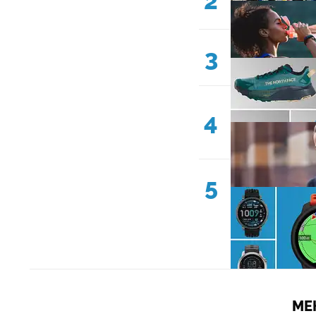
2
3
4
5
ME