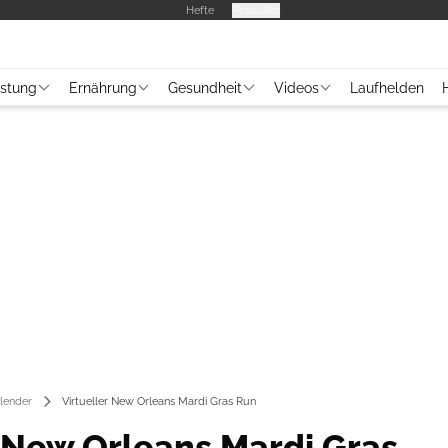
Hefte
Produkte
üstung
Ernährung
Gesundheit
Videos
Laufhelden
lender
Virtueller New Orleans Mardi Gras Run
r New Orleans Mardi Gras