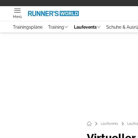
Menü
Trainingspläne
Training
Laufevents
Schuhe & Ausr
Laufevents
Laufka
Virtuelle