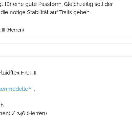
für eine gute Passform. Gleichzeitig soll der
die nötige Stabilität auf Trails geben.
Hersteller
III (Herren)
idflex F.K.T. II
uenmodelle
.
uh
men) / 246 (Herren)