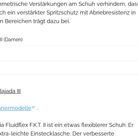
mmetrische Verstärkungen am Schuh verhindern, das
ch ein verstärkter Spritzschutz mit Abriebresistenz in
 Bereichen trägt dazu bei.
Hersteller
II (Damen)
ajada III
nermodelle
.
Fluidflex F.K.T. II ist ein etwas flexiblerer Schuh. Er
xtra-leichte Einstecklasche. Der verbesserte