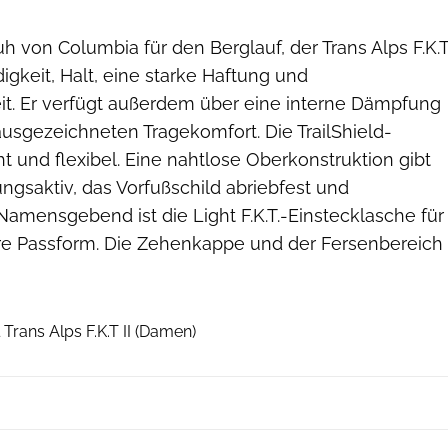
h von Columbia für den Berglauf, der Trans Alps F.K.
digkeit, Halt, eine starke Haftung und
t. Er verfügt außerdem über eine interne Dämpfung
usgezeichneten Tragekomfort. Die TrailShield-
ht und flexibel. Eine nahtlose Oberkonstruktion gibt
ngsaktiv, das Vorfußschild abriebfest und
amensgebend ist die Light F.K.T.-Einstecklasche für
ere Passform. Die Zehenkappe und der Fersenbereich
Hersteller
Trans Alps F.K.T II (Damen)