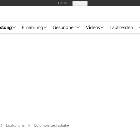
Hefte
Produkte
üstung
Ernährung
Gesundheit
Videos
Laufhelden
Laufschuhe
Columbia Laufschuhe