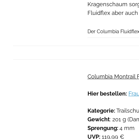
Kragenschaum sorgt 
Fluidflex aber auch 
Der Columbia Fluidflex 
Columbia Montrail Flu
Hier bestellen:
Fra
Kategorie:
Trailsch
Gewicht
: 201 g (Da
Sprengung:
4 mm
UVP:
119,99 €