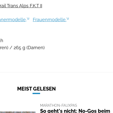
l Trans Alps F.K.T II
nermodelle,
Frauenmodelle.
uh
ren) / 265 g (Damen)
MEIST GELESEN
MARATHON-FAUXPAS
So geht's nicht: No-Gos beim