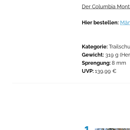
Der Columbia Montrai
Hier bestellen:
Män
Kategorie:
Trailsch
Gewicht:
319 g (Her
Sprengung:
8 mm
UVP:
139,99 €
1