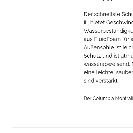
Der schnellste Schu
II , bietet Geschwin
Wasserbeständigkei
aus FluidFoam für a
Außensohle ist leic
Schutz und ist atmu
wasserabweisend. N
eine leichte, saub
sind verstärkt.
Der Columbia Montrail 