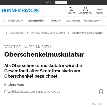
Hefte
Produkte
Forum
Anmelden
Menü
g
Ernährung
Gesundheit
Videos
Laufhelden
Horoskope
Gesundheit
Verletzungen & Vorbeugung
Oberschenkelmuskulatur
WICHTIGE LÄUFER-MUSKELN
Oberschenkelmuskulatur
Als Oberschenkelmuskulatur wird die
Gesamtheit aller Skelettmuskeln am
Oberschenkel bezeichnet.
Kristina Haus
Zuletzt aktualisiert am 29.07.2019
Foto: iStockphoto
ANZEIGE