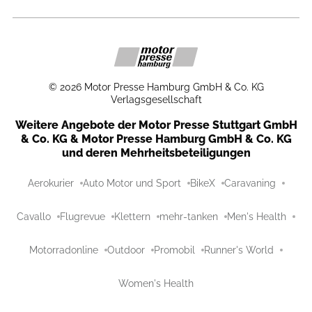
©
2026
Motor Presse Hamburg GmbH & Co. KG
Verlagsgesellschaft
Weitere Angebote der Motor Presse Stuttgart GmbH
& Co. KG & Motor Presse Hamburg GmbH & Co. KG
und deren Mehrheitsbeteiligungen
Aerokurier
Auto Motor und Sport
BikeX
Caravaning
Cavallo
Flugrevue
Klettern
mehr-tanken
Men's Health
Motorradonline
Outdoor
Promobil
Runner's World
Women's Health