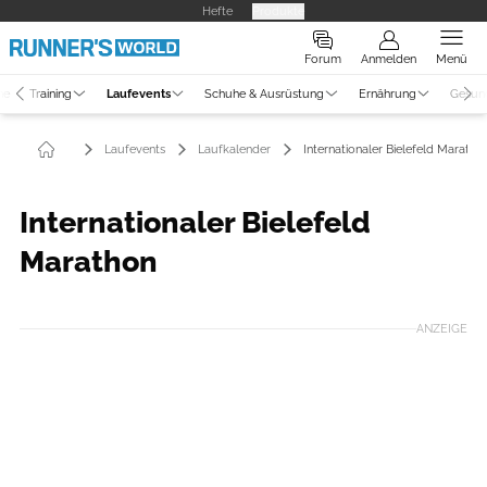
Hefte
Produkte
Forum
Anmelden
Menü
ne
Training
Laufevents
Schuhe & Ausrüstung
Ernährung
Gesun
Laufevents
Laufkalender
Internationaler Bielefeld Maratho
Internationaler Bielefeld
Marathon
ANZEIGE