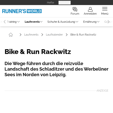
Hefte
Produkte
Forum
Anmelden
Menü
ne
Training
Laufevents
Schuhe & Ausrüstung
Ernährung
Gesun
Laufevents
Laufkalender
Bike & Run Rackwitz
Bike & Run Rackwitz
Die Wege führen durch die reizvolle
Landschaft des Schladitzer und des Werbeliner
Sees im Norden von Leipzig.
ANZEIGE