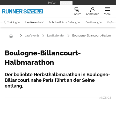
Hefte
Produkte
Forum
Anmelden
Menü
ne
Training
Laufevents
Schuhe & Ausrüstung
Ernährung
Gesun
Laufevents
Laufkalender
Boulogne-Billancourt-Halbmara
Boulogne-Billancourt-
Halbmarathon
Der beliebte Herbsthalbmarathon in Boulogne-
Billancourt nahe Paris führt an der Seine
entlang.
ANZEIGE