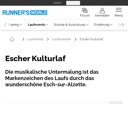
Hefte
Produkte
Forum
Anmelden
Menü
ne
Training
Laufevents
Schuhe & Ausrüstung
Ernährung
Gesun
Laufevents
Laufkalender
Escher Kulturlaf
Escher Kulturlaf
Die musikalische Untermalung ist das
Markenzeichen des Laufs durch das
wunderschöne Esch-sur-Alzette.
ANZEIGE