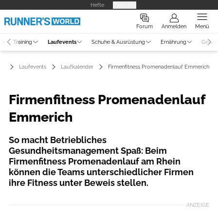
Hefte
Produkte
Forum
Anmelden
Menü
ne
Training
Laufevents
Schuhe & Ausrüstung
Ernährung
Gesun
Laufevents
Laufkalender
Firmenfitness Promenadenlauf Emmerich
Firmenfitness Promenadenlauf
Emmerich
So macht Betriebliches
Gesundheitsmanagement Spaß: Beim
Firmenfitness Promenadenlauf am Rhein
können die Teams unterschiedlicher Firmen
ihre Fitness unter Beweis stellen.
ANZEIGE