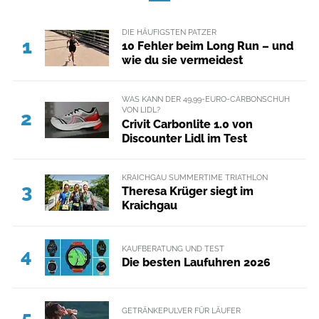
DIE HÄUFIGSTEN PATZER
1
10 Fehler beim Long Run – und
wie du sie vermeidest
WAS KANN DER 49,99-EURO-CARBONSCHUH
VON LIDL?
2
Crivit Carbonlite 1.0 von
Discounter Lidl im Test
KRAICHGAU SUMMERTIME TRIATHLON
3
Theresa Krüger siegt im
Kraichgau
KAUFBERATUNG UND TEST
4
Die besten Laufuhren 2026
GETRÄNKEPULVER FÜR LÄUFER
5