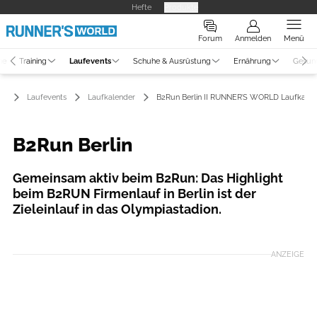
Hefte
Produkte
Forum
Anmelden
Menü
ne
Training
Laufevents
Schuhe & Ausrüstung
Ernährung
Gesun
Laufevents
Laufkalender
B2Run Berlin II RUNNER’S WORLD Laufkalen
B2Run Berlin
Gemeinsam aktiv beim B2Run: Das Highlight
beim B2RUN Firmenlauf in Berlin ist der
Zieleinlauf in das Olympiastadion.
Foto: Stephan Schuetze
ANZEIGE