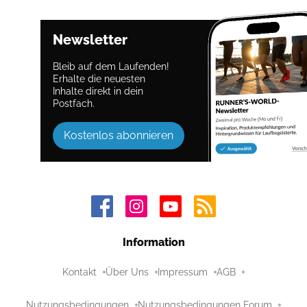
Newsletter
Bleib auf dem Laufenden!
Erhalte die neuesten
Inhalte direkt in dein
Postfach.
Kostenlos abonnieren
Information
Kontakt
Über Uns
Impressum
AGB
Nutzungsbedingungen
Nutzungsbedingungen Forum