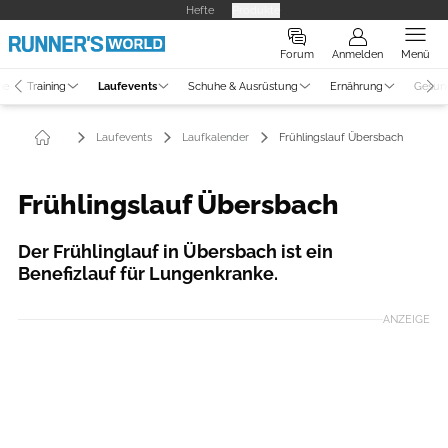
Hefte
Produkte
Forum
Anmelden
Menü
ne
Training
Laufevents
Schuhe & Ausrüstung
Ernährung
Gesun
Laufevents
Laufkalender
Frühlingslauf Übersbach
Frühlingslauf Übersbach
Der Frühlinglauf in Übersbach ist ein
Benefizlauf für Lungenkranke.
ANZEIGE