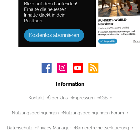
Bleib auf dem Laufenden!
Erhalte die neuesten
Inhalte direkt in dein
Postfach.
Kostenlos abonnieren
Information
Kontakt
Über Uns
Impressum
AGB
Nutzungsbedingungen
Nutzungsbedingungen Forum
Datenschutz
Privacy Manager
Barrierefreiheitserklaerung