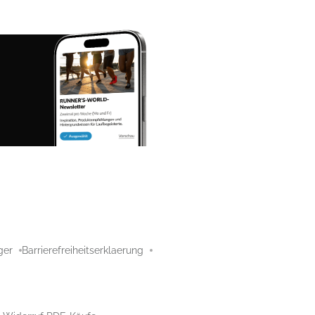
ger
Barrierefreiheitserklaerung