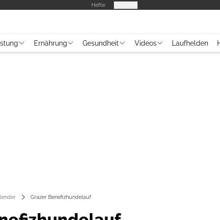
Hefte
Produkte
üstung
Ernährung
Gesundheit
Videos
Laufhelden
lender
Grazer Benefizhundelauf
nefizhundelauf