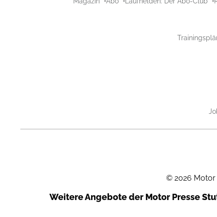
Magazin
Abo
Laufhelden: Der Abo-Club
Trainingsplä
Jo
©
2026
Motor
Weitere Angebote der Motor Presse St