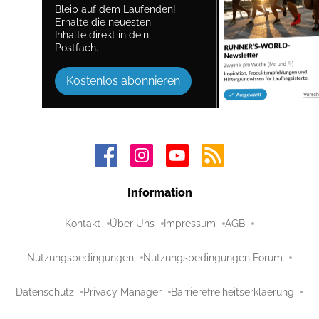
Bleib auf dem Laufenden!
Erhalte die neuesten
Inhalte direkt in dein
Postfach.
Kostenlos abonnieren
Information
Kontakt
Über Uns
Impressum
AGB
Nutzungsbedingungen
Nutzungsbedingungen Forum
Datenschutz
Privacy Manager
Barrierefreiheitserklaerung