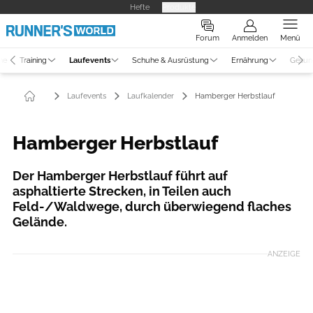
Hefte
Produkte
Forum
Anmelden
Menü
ne
Training
Laufevents
Schuhe & Ausrüstung
Ernährung
Gesun
Laufevents
Laufkalender
Hamberger Herbstlauf
Hamberger Herbstlauf
Der Hamberger Herbstlauf führt auf
asphaltierte Strecken, in Teilen auch
Feld-/Waldwege, durch überwiegend flaches
Gelände.
ANZEIGE