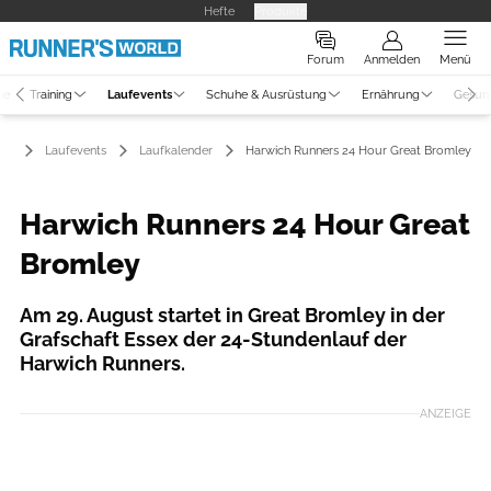
Hefte
Produkte
Forum
Anmelden
Menü
ne
Training
Laufevents
Schuhe & Ausrüstung
Ernährung
Gesun
Laufevents
Laufkalender
Harwich Runners 24 Hour Great Bromley
Harwich Runners 24 Hour Great
Bromley
Am 29. August startet in Great Bromley in der
Grafschaft Essex der 24-Stundenlauf der
Harwich Runners.
ANZEIGE