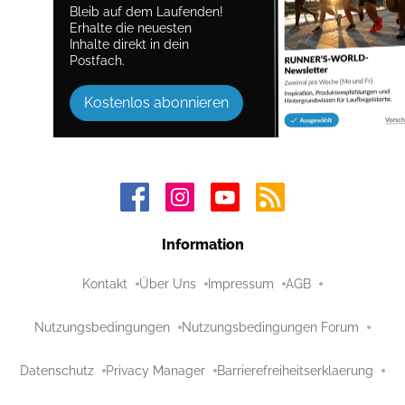
Bleib auf dem Laufenden!
Erhalte die neuesten
Inhalte direkt in dein
Postfach.
Kostenlos abonnieren
Information
Kontakt
Über Uns
Impressum
AGB
Nutzungsbedingungen
Nutzungsbedingungen Forum
Datenschutz
Privacy Manager
Barrierefreiheitserklaerung