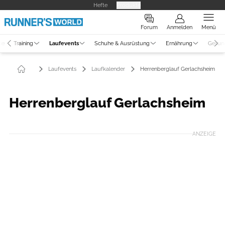
Hefte
Produkte
Forum
Anmelden
Menü
ne
Training
Laufevents
Schuhe & Ausrüstung
Ernährung
Gesun
Laufevents
Laufkalender
Herrenberglauf Gerlachsheim
Herrenberglauf Gerlachsheim
ANZEIGE