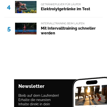
GETRÄNKEPULVER FÜR LÄUFER
4
Elektrolytgetränke im Test
INTERVALLTRAINING BEIM LAUFEN
5
Mit Intervalltraining schneller
werden
Newsletter
Bleib auf dem Laufenden!
Erhalte die neuesten
Inhalte direkt in dein