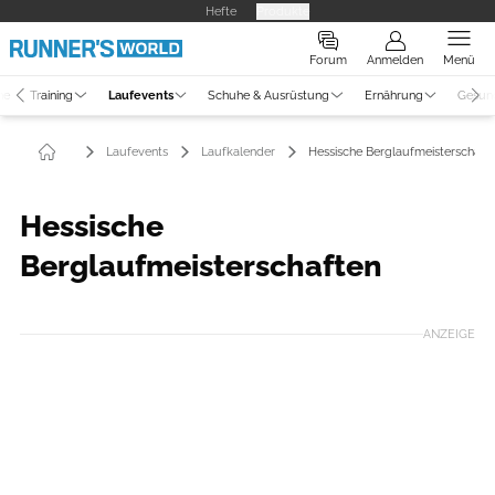
Hefte
Produkte
Forum
Anmelden
Menü
ne
Training
Laufevents
Schuhe & Ausrüstung
Ernährung
Gesun
Laufevents
Laufkalender
Hessische Berglaufmeisterschaft
Hessische
Berglaufmeisterschaften
ANZEIGE