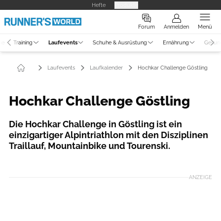
Hefte
Produkte
Forum
Anmelden
Menü
ne
Training
Laufevents
Schuhe & Ausrüstung
Ernährung
Gesun
Laufevents
Laufkalender
Hochkar Challenge Göstling
Hochkar Challenge Göstling
Die Hochkar Challenge in Göstling ist ein
einzigartiger Alpintriathlon mit den Disziplinen
Traillauf, Mountainbike und Tourenski.
ANZEIGE