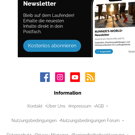
Newsletter
Bleib auf dem Laufenden!
Erhalte die neuesten
Inhalte direkt in dein
Postfach.
Kostenlos abonnieren
Information
Kontakt
Über Uns
Impressum
AGB
Nutzungsbedingungen
Nutzungsbedingungen Forum
Datenschutz
Privacy Manager
Barrierefreiheitserklaerung