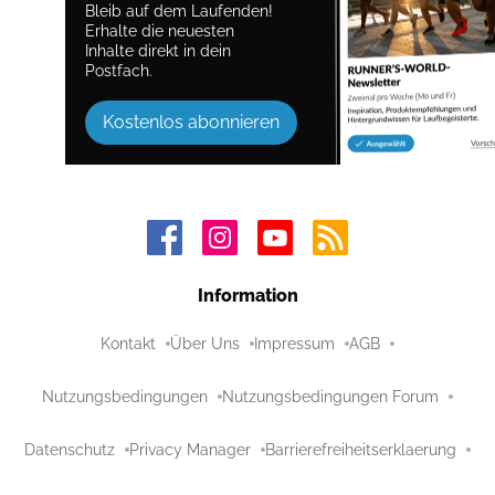
Bleib auf dem Laufenden!
Erhalte die neuesten
Inhalte direkt in dein
Postfach.
Kostenlos abonnieren
Information
Kontakt
Über Uns
Impressum
AGB
Nutzungsbedingungen
Nutzungsbedingungen Forum
Datenschutz
Privacy Manager
Barrierefreiheitserklaerung