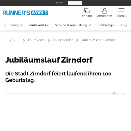
Hefte
Produkte
Forum
Anmelden
Menü
ne
Training
Laufevents
Schuhe & Ausrüstung
Ernährung
Gesun
Laufevents
Laufkalender
Jubiläumslauf Zirndorf
Jubiläumslauf Zirndorf
Die Stadt Zirndorf feiert laufend ihren 100.
Geburtstag.
ANZEIGE