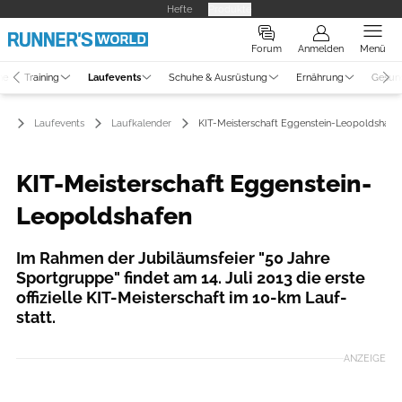
Hefte
Produkte
Forum
Anmelden
Menü
ne
Training
Laufevents
Schuhe & Ausrüstung
Ernährung
Gesun
Laufevents
Laufkalender
KIT-Meisterschaft Eggenstein-Leopoldshafe
KIT-Meisterschaft Eggenstein-
Leopoldshafen
Im Rahmen der Jubiläumsfeier "50 Jahre
Sportgruppe" findet am 14. Juli 2013 die erste
offizielle KIT-Meisterschaft im 10-km Lauf-
statt.
ANZEIGE