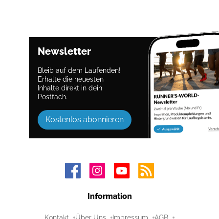
Newsletter
Bleib auf dem Laufenden!
Erhalte die neuesten
Inhalte direkt in dein
Postfach.
Kostenlos abonnieren
Information
Kontakt
Über Uns
Impressum
AGB