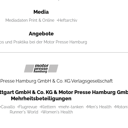
Media
Mediadaten Print & Online
Heftarchiv
Angebote
bs und Praktika bei der Motor Presse Hamburg
 Presse Hamburg GmbH & Co. KG Verlagsgesellschaft
uttgart GmbH & Co. KG & Motor Presse Hamburg Gmb
Mehrheitsbeteiligungen
Cavallo
Flugrevue
Klettern
mehr-tanken
Men's Health
Motorr
Runner's World
Women's Health