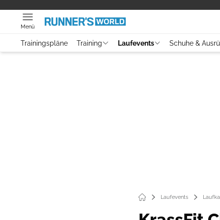
Menü
Trainingspläne
Training
Laufevents
Schuhe & Ausr
Laufevents
Laufka
KrassFit 