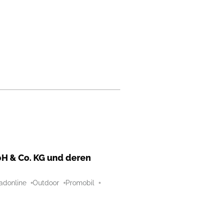
H & Co. KG und deren
adonline
Outdoor
Promobil