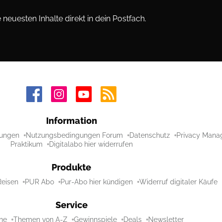
neuesten Inhalte direkt in dein Postfach.
Information
ungen
Nutzungsbedingungen Forum
Datenschutz
Privacy Mana
Praktikum
Digitalabo hier widerrufen
Produkte
Reisen
PUR Abo
Pur-Abo hier kündigen
Widerruf digitaler Käufe
Service
ne
Themen von A-Z
Gewinnspiele
Deals
Newsletter