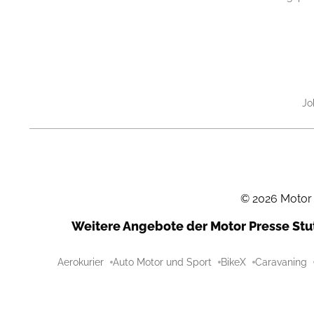
Jo
©
2026
Motor
Weitere Angebote der Motor Presse St
Aerokurier
Auto Motor und Sport
BikeX
Caravaning