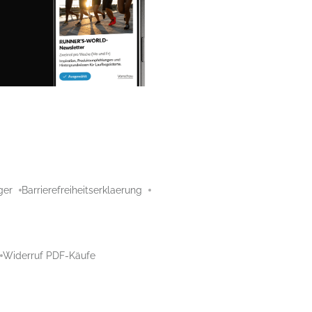
ger
Barrierefreiheitserklaerung
Widerruf PDF-Käufe