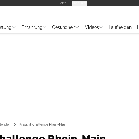
Hefte
Produkte
üstung
Ernährung
Gesundheit
Videos
Laufhelden
lender
KrassFit Challenge Rhein-Main
Challenge Rhein-Main