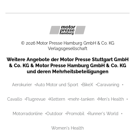
©
2026
Motor Presse Hamburg GmbH & Co. KG
Verlagsgesellschaft
Weitere Angebote der Motor Presse Stuttgart GmbH
& Co. KG & Motor Presse Hamburg GmbH & Co. KG
und deren Mehrheitsbeteiligungen
Aerokurier
Auto Motor und Sport
BikeX
Caravaning
Cavallo
Flugrevue
Klettern
mehr-tanken
Men's Health
Motorradonline
Outdoor
Promobil
Runner's World
Women's Health