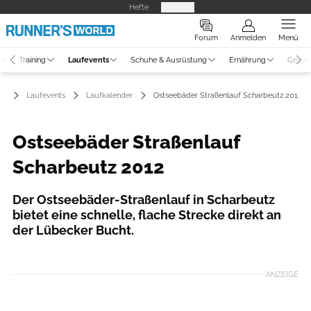
Hefte
Produkte
Forum
Anmelden
Menü
ne
Training
Laufevents
Schuhe & Ausrüstung
Ernährung
Gesun
Laufevents
Laufkalender
Ostseebäder Straßenlauf Scharbeutz 2012
Ostseebäder Straßenlauf
Scharbeutz 2012
Der Ostseebäder-Straßenlauf in Scharbeutz
bietet eine schnelle, flache Strecke direkt an
der Lübecker Bucht.
ANZEIGE