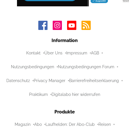
Information
Kontakt
Über Uns
Impressum
AGB
Nutzungsbedingungen
Nutzungsbedingungen Forum
Datenschutz
Privacy Manager
Barrierefreiheitserklaerung
Praktikum
Digitalabo hier widerrufen
Produkte
Magazin
Abo
Laufhelden: Der Abo-Club
Reisen