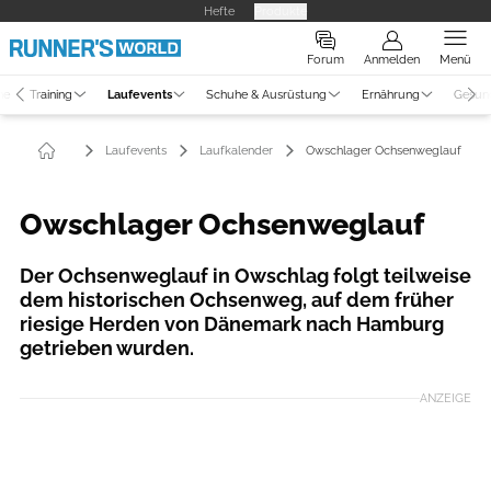
Hefte
Produkte
Forum
Anmelden
Menü
ne
Training
Laufevents
Schuhe & Ausrüstung
Ernährung
Gesun
Laufevents
Laufkalender
Owschlager Ochsenweglauf
Owschlager Ochsenweglauf
Der Ochsenweglauf in Owschlag folgt teilweise
dem historischen Ochsenweg, auf dem früher
riesige Herden von Dänemark nach Hamburg
getrieben wurden.
ANZEIGE