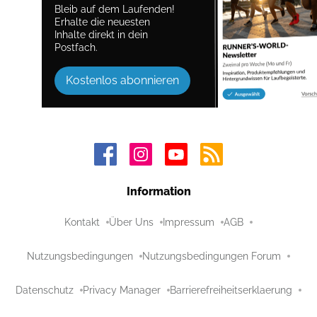
Bleib auf dem Laufenden!
Erhalte die neuesten
Inhalte direkt in dein
Postfach.
Kostenlos abonnieren
Information
Kontakt
Über Uns
Impressum
AGB
Nutzungsbedingungen
Nutzungsbedingungen Forum
Datenschutz
Privacy Manager
Barrierefreiheitserklaerung