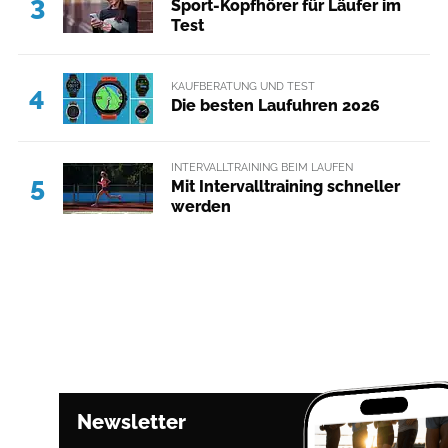
3
Sport-Kopfhörer für Läufer im
Test
KAUFBERATUNG UND TEST
4
Die besten Laufuhren 2026
INTERVALLTRAINING BEIM LAUFEN
5
Mit Intervalltraining schneller
werden
Newsletter