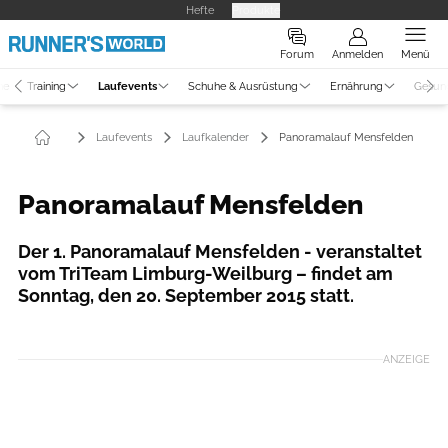
Hefte
Produkte
Forum
Anmelden
Menü
ne
Training
Laufevents
Schuhe & Ausrüstung
Ernährung
Gesun
Laufevents
Laufkalender
Panoramalauf Mensfelden
Panoramalauf Mensfelden
Der 1. Panoramalauf Mensfelden - veranstaltet
vom TriTeam Limburg-Weilburg – findet am
Sonntag, den 20. September 2015 statt.
ANZEIGE