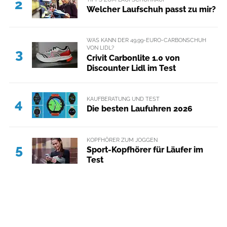
2
Welcher Laufschuh passt zu mir?
WAS KANN DER 49,99-EURO-CARBONSCHUH
VON LIDL?
3
Crivit Carbonlite 1.0 von
Discounter Lidl im Test
KAUFBERATUNG UND TEST
4
Die besten Laufuhren 2026
KOPFHÖRER ZUM JOGGEN
5
Sport-Kopfhörer für Läufer im
Test