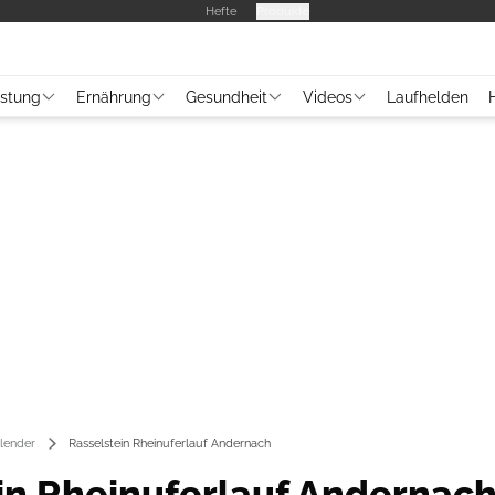
Hefte
Produkte
üstung
Ernährung
Gesundheit
Videos
Laufhelden
lender
Rasselstein Rheinuferlauf Andernach
in Rheinuferlauf Andernac