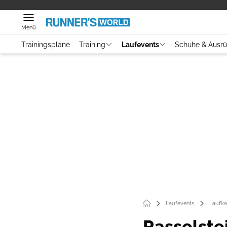
Menü
Trainingspläne
Training
Laufevents
Schuhe & Ausr
Laufevents
Laufka
Rasselste