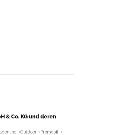
H & Co. KG und deren
adonline
Outdoor
Promobil