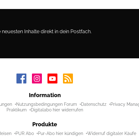
neuesten Inhalte direkt in dein Postfach.
Information
ungen
Nutzungsbedingungen Forum
Datenschutz
Privacy Mana
Praktikum
Digitalabo hier widerrufen
Produkte
Reisen
PUR Abo
Pur-Abo hier kündigen
Widerruf digitaler Käufe