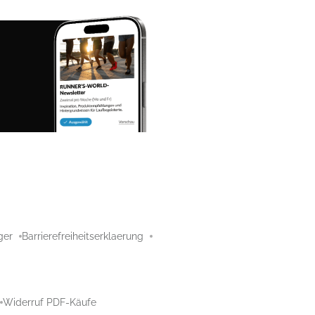
ger
Barrierefreiheitserklaerung
Widerruf PDF-Käufe