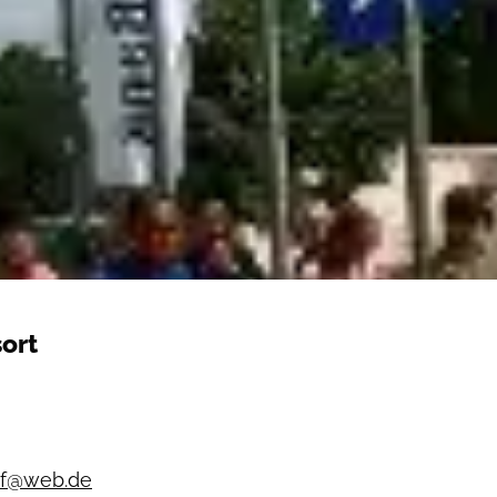
ort
uf@web.de