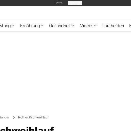
Hefte
Produkte
üstung
Ernährung
Gesundheit
Videos
Laufhelden
lender
Rother Kirchweihlauf
rchweihlauf