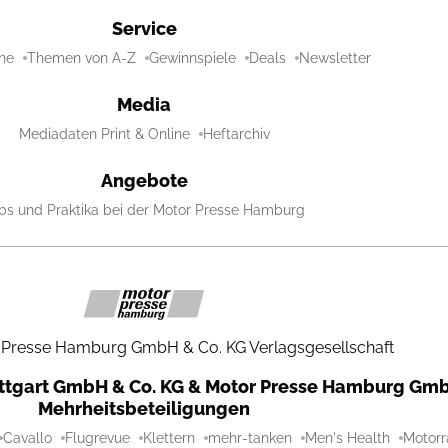
Service
ne
Themen von A-Z
Gewinnspiele
Deals
Newsletter
Media
Mediadaten Print & Online
Heftarchiv
Angebote
bs und Praktika bei der Motor Presse Hamburg
 Presse Hamburg GmbH & Co. KG Verlagsgesellschaft
uttgart GmbH & Co. KG & Motor Presse Hamburg Gmb
Mehrheitsbeteiligungen
Cavallo
Flugrevue
Klettern
mehr-tanken
Men's Health
Motorr