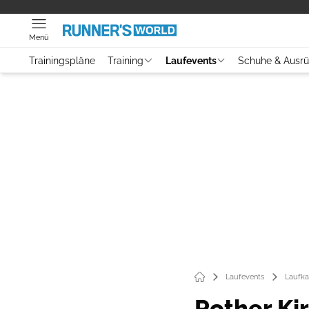
Menü
Trainingspläne
Training
Laufevents
Schuhe & Ausr
Laufevents
Laufka
Rother Ki