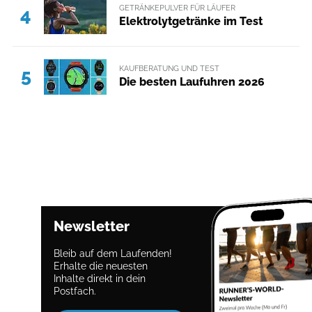
GETRÄNKEPULVER FÜR LÄUFER
4
Elektrolytgetränke im Test
KAUFBERATUNG UND TEST
5
Die besten Laufuhren 2026
Newsletter
Bleib auf dem Laufenden!
Erhalte die neuesten
Inhalte direkt in dein
Postfach.