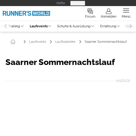
Hefte
Produkte
Forum
Anmelden
Menü
ne
Training
Laufevents
Schuhe & Ausrüstung
Ernährung
Gesun
Laufevents
Laufkalender
Saarner Sommernachtslauf
Saarner Sommernachtslauf
ANZEIGE