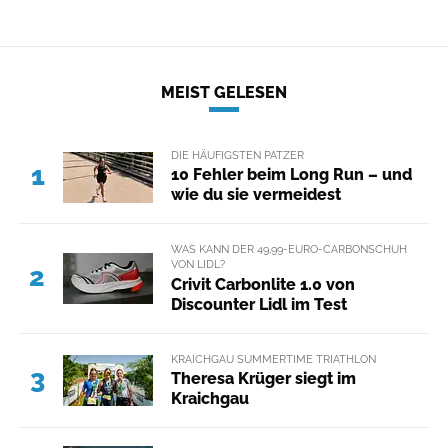
MEIST GELESEN
DIE HÄUFIGSTEN PATZER
1
10 Fehler beim Long Run – und
wie du sie vermeidest
WAS KANN DER 49,99-EURO-CARBONSCHUH
VON LIDL?
2
Crivit Carbonlite 1.0 von
Discounter Lidl im Test
KRAICHGAU SUMMERTIME TRIATHLON
3
Theresa Krüger siegt im
Kraichgau