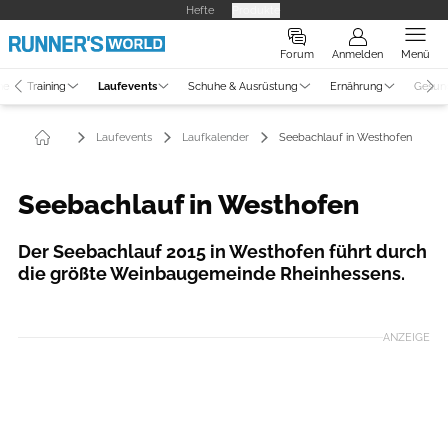
Hefte
Produkte
Forum
Anmelden
Menü
ne
Training
Laufevents
Schuhe & Ausrüstung
Ernährung
Gesun
Laufevents
Laufkalender
Seebachlauf in Westhofen
Seebachlauf in Westhofen
Der Seebachlauf 2015 in Westhofen führt durch
die größte Weinbaugemeinde Rheinhessens.
ANZEIGE