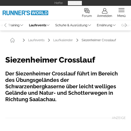
Hefte
Produkte
Forum
Anmelden
Menü
ne
Training
Laufevents
Schuhe & Ausrüstung
Ernährung
Gesun
Laufevents
Laufkalender
Siezenheimer Crosslauf
Siezenheimer Crosslauf
Der Siezenheimer Crosslauf führt im Bereich
des Übungsgeländes der
Schwarzenbergkaserne über leicht welliges
Gelände und Natur- und Schotterwegen in
Richtung Saalachau.
ANZEIGE