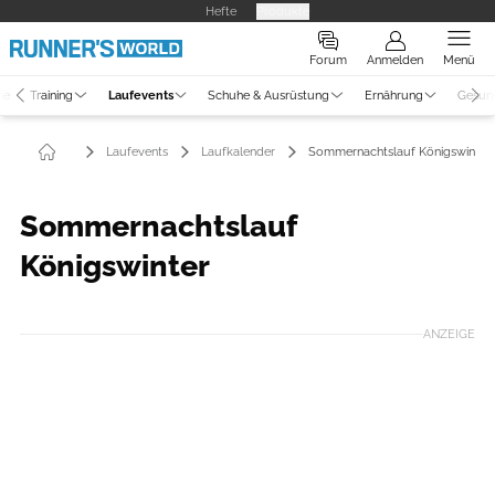
Hefte
Produkte
Forum
Anmelden
Menü
ne
Training
Laufevents
Schuhe & Ausrüstung
Ernährung
Gesun
Laufevents
Laufkalender
Sommernachtslauf Königswinter
Sommernachtslauf
Königswinter
ANZEIGE