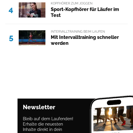
KOPFHÖRER ZUM JOGGEN
4
Sport-Kopfhörer für Läufer im
Test
INTERVALLTRAINING BEIM LAUFEN
5
Mit Intervalltraining schneller
werden
Newsletter
Bleib auf dem Laufenden!
Erhalte die neuesten
Inhalte direkt in dein