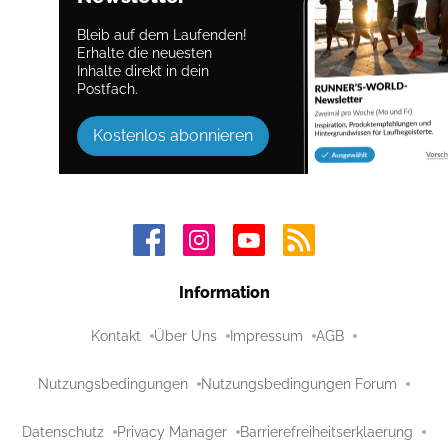
Bleib auf dem Laufenden!
Erhalte die neuesten
Inhalte direkt in dein
Postfach.
Kostenlos abonnieren
Information
Kontakt
Über Uns
Impressum
AGB
Nutzungsbedingungen
Nutzungsbedingungen Forum
Datenschutz
Privacy Manager
Barrierefreiheitserklaerung