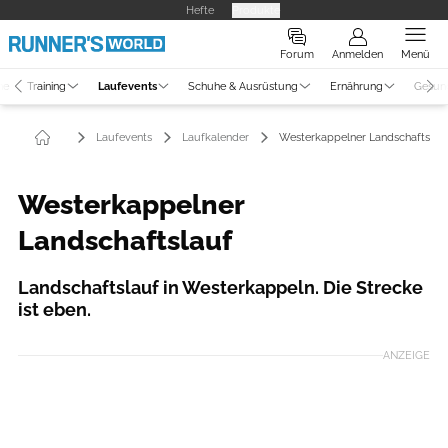
Hefte
Produkte
Forum
Anmelden
Menü
ne
Training
Laufevents
Schuhe & Ausrüstung
Ernährung
Gesun
Laufevents
Laufkalender
Westerkappelner Landschaftslau
Westerkappelner
Landschaftslauf
Landschaftslauf in Westerkappeln. Die Strecke
ist eben.
ANZEIGE