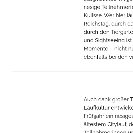
riesige Teilnehmerf
Kulisse. Wer hier l
Reichstag, durch d
durch den Tiergart
und Sightseeing ist
Momente – nicht nu
ebenfalls bei den 
Auch dank großer T
Laufkultur entwicke
Frühjahr ein riesig
ältestem Citylauf,
Teilnehmerinnen und