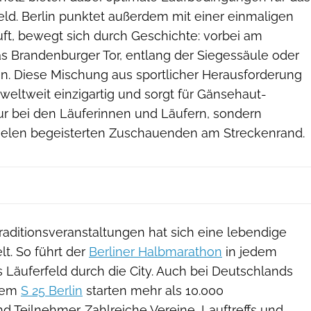
eld. Berlin punktet außerdem mit einer einmaligen
äuft, bewegt sich durch Geschichte: vorbei am
as Brandenburger Tor, entlang der Siegessäule oder
en. Diese Mischung aus sportlicher Herausforderung
 weltweit einzigartig und sorgt für Gänsehaut-
r bei den Läuferinnen und Läufern, sondern
vielen begeisterten Zuschauenden am Streckenrand.
raditionsveranstaltungen hat sich eine lebendige
lt. So führt der
Berliner Halbmarathon
in jedem
es Läuferfeld durch die City. Auch bei Deutschlands
 dem
S 25 Berlin
starten mehr als 10.000
 Teilnehmer. Zahlreiche Vereine, Lauftreffs und