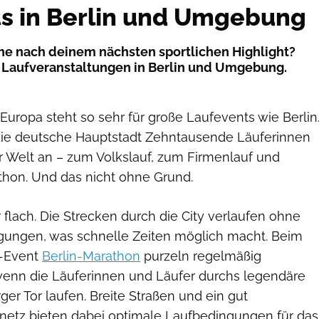
s in Berlin und Umgebung
che nach deinem nächsten sportlichen Highlight?
le Laufveranstaltungen in Berlin und Umgebung.
Europa steht so sehr für große Laufevents wie Berlin
t die deutsche Hauptstadt Zehntausende Läuferinnen
r Welt an – zum Volkslauf, zum Firmenlauf und
thon. Und das nicht ohne Grund.
hr flach. Die Strecken durch die City verlaufen ohne
gungen, was schnelle Zeiten möglich macht. Beim
p-Event
Berlin-Marathon
purzeln regelmäßig
wenn die Läuferinnen und Läufer durchs legendäre
er Tor laufen. Breite Straßen und ein gut
etz bieten dabei optimale Laufbedingungen für das