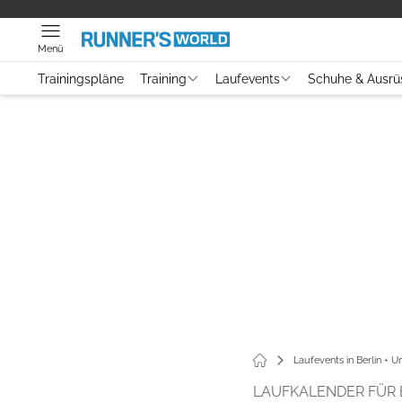
Menü
Trainingspläne
Training
Laufevents
Schuhe & Ausrü
Laufevents in Berlin + 
LAUFKALENDER FÜR 