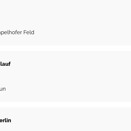
mpelhofer Feld
lauf
Run
erlin