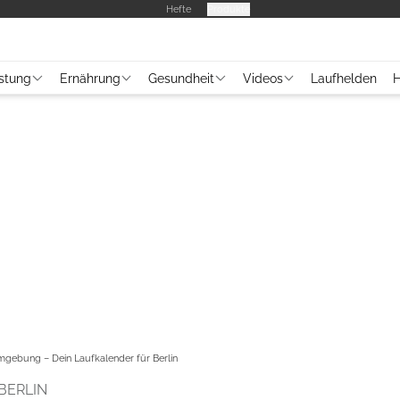
Hefte
Produkte
stung
Ernährung
Gesundheit
Videos
Laufhelden
H
Umgebung – Dein Laufkalender für Berlin
BERLIN