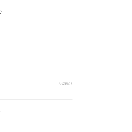
e
ANZEIGE
e