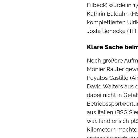
Eilbeck) wurde in 1
Kathrin Balduhn (HS
komplettierten Ulr
Josta Benecke (TH E
Klare Sache bei
Noch größere Aufme
Monier Rauter gewa
Poyatos Castillo (A
David Walters aus d
dabei nicht in Gefa
Betriebssportwertun
aus Italien (BSG Si
war, fand er sich pl
Kilometern machte 