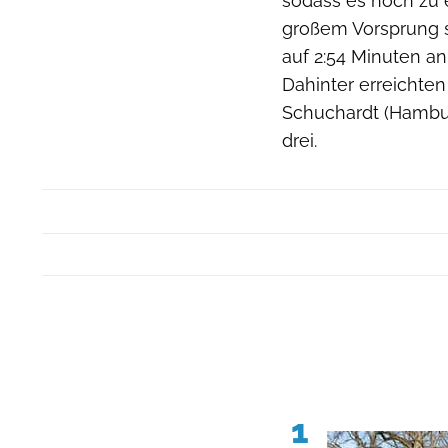
sodass es noch zu 
großem Vorsprung s
auf 2:54 Minuten an
Dahinter erreichten
Schuchardt (Hambur
drei.
1