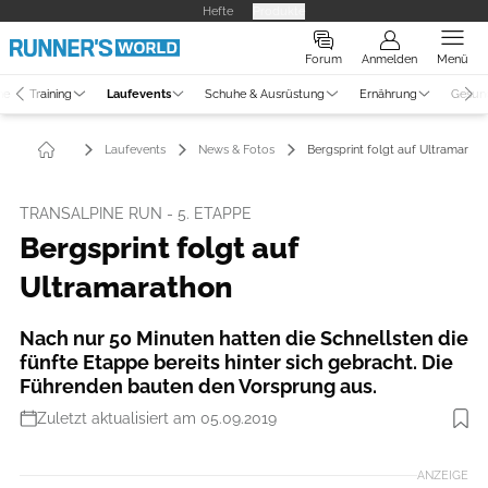
Hefte
Produkte
Forum
Anmelden
Menü
ne
Training
Laufevents
Schuhe & Ausrüstung
Ernährung
Gesun
Laufevents
News & Fotos
Bergsprint folgt auf Ultramarat
TRANSALPINE RUN - 5. ETAPPE
Bergsprint folgt auf
Ultramarathon
Nach nur 50 Minuten hatten die Schnellsten die
fünfte Etappe bereits hinter sich gebracht. Die
Führenden bauten den Vorsprung aus.
Zuletzt aktualisiert am 05.09.2019
ANZEIGE