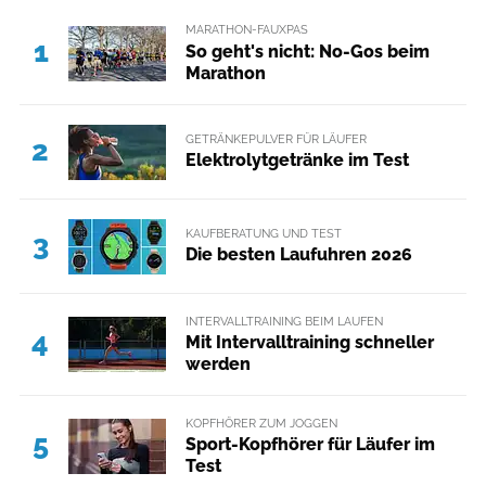
MARATHON-FAUXPAS
1
So geht's nicht: No-Gos beim
Marathon
GETRÄNKEPULVER FÜR LÄUFER
2
Elektrolytgetränke im Test
KAUFBERATUNG UND TEST
3
Die besten Laufuhren 2026
INTERVALLTRAINING BEIM LAUFEN
4
Mit Intervalltraining schneller
werden
KOPFHÖRER ZUM JOGGEN
5
Sport-Kopfhörer für Läufer im
Test