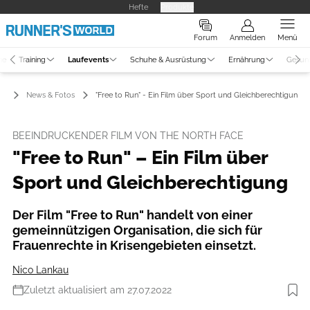
Hefte
Produkte
Forum
Anmelden
Menü
ne
Training
Laufevents
Schuhe & Ausrüstung
Ernährung
Gesun
ts
News & Fotos
"Free to Run" - Ein Film über Sport und Gleichberechtigung
BEEINDRUCKENDER FILM VON THE NORTH FACE
"Free to Run" – Ein Film über
Sport und Gleichberechtigung
Der Film "Free to Run" handelt von einer
gemeinnützigen Organisation, die sich für
Frauenrechte in Krisengebieten einsetzt.
Nico Lankau
Zuletzt aktualisiert am 27.07.2022
Foto: The North Face; Jack Ibbetson